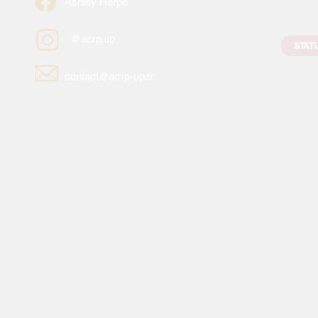
Ashley Herpé
@acrp.up
STAT
contact@acrp-up.fr