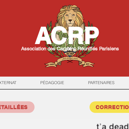
ACRP
Association des Carabins Réunifiés Parisiens
XTERNAT
PÉDAGOGIE
PARTENAIRES
TAILLÉES
CORRECTIO