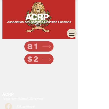
ACRP
Association des Carabins Réunifiés Parisiens
S1
S2
ACRP
16 rue Henri Huchard, 75018 Paris
Ashley Herpé